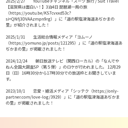
2025/2/27 YouTubeチャンネル「スーツ 旅行 / Suit Travel
【滋賀県は面白い！】3泊4日 琵琶湖一周の旅
（
https://youtu.be/KS7cvxxd53c?
si=QNfj3DVAAzmpn9rg
）」に「道の駅塩津海道あぢかまの
里」が紹介されました！
2025/1/31 生活総合情報メディア「ヨムーノ
（
https://yomuno.jp/posts/121295
）」に「道の駅塩津海道あ
ぢかまの里」が掲載されました！
2024/12/24 朝日放送テレビ（関西ローカル）の「なんでや
ねん全国大調査SP（第５弾）」のロケが行われました。 12月29
日（日）16時30分から17時30分での放送枠とお聞きしていま
す。
2023/10/1 恋愛・婚活メディア「シッテク（
https://only-
partner.com/love-log/3929
）」に「道の駅塩津海道あぢかま
の里」が掲載されました！