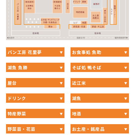
パン工房 花里夢
お食事処 魚助
湖魚 魚勝
そば処 鴨そば
屋台
近江米
ドリンク
湖魚
特産野菜
地酒
野菜苗・花苗
お土産・銘産品