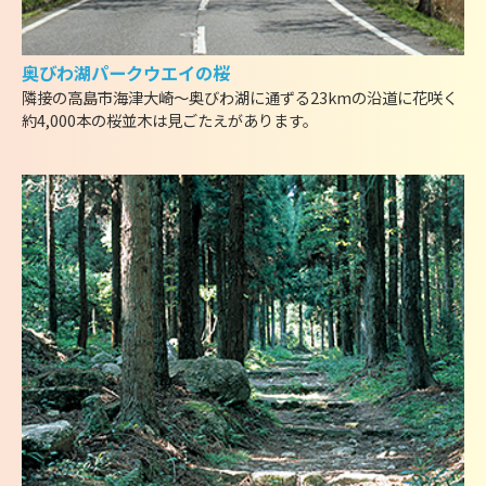
奥びわ湖パークウエイの桜
隣接の高島市海津大崎〜奥びわ湖に通ずる23kmの沿道に花咲く
約4,000本の桜並木は見ごたえがあります。