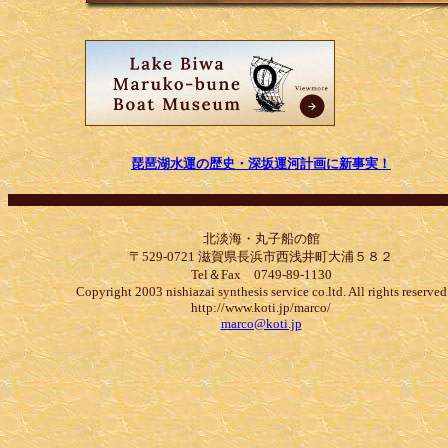
琵琶湖水運の歴史・深坂運河計画に新事実！
北淡海・丸子船の館
〒529-0721 滋賀県長浜市西浅井町大浦５８２
Tel＆Fax 0749-89-1130
Copyright 2003 nishiazai synthesis service co.ltd. All rights reserved
http://www.koti.jp/marco/
marco@koti.jp